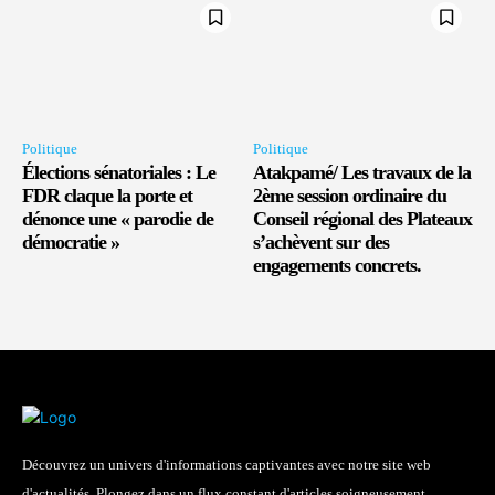
Politique
Politique
Élections sénatoriales : Le
Atakpamé/ Les travaux de la
FDR claque la porte et
2ème session ordinaire du
dénonce une « parodie de
Conseil régional des Plateaux
démocratie »
s’achèvent sur des
engagements concrets.
Découvrez un univers d'informations captivantes avec notre site web
d'actualités. Plongez dans un flux constant d'articles soigneusement