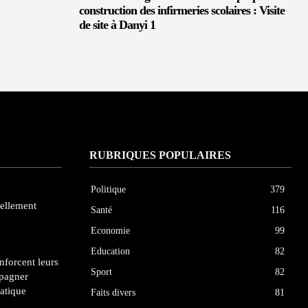
construction des infirmeries scolaires : Visite
de site à Danyi 1
RUBRIQUES POPULAIRES
Politique
379
iellement
Santé
116
Economie
99
Education
82
enforcent leurs
Sport
82
pagner
atique
Faits divers
81