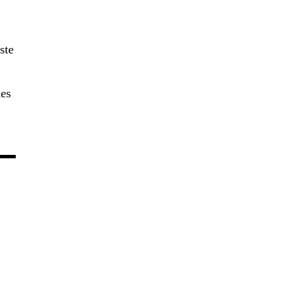
ste
des