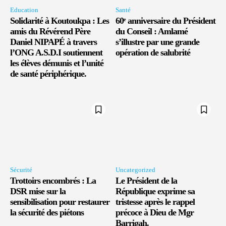
Education
Santé
Solidarité à Koutoukpa : Les
60ᵉ anniversaire du Président
amis du Révérend Père
du Conseil : Amlamé
Daniel NIPAPÉ à travers
s’illustre par une grande
l’ONG A.S.D.I soutiennent
opération de salubrité
les élèves démunis et l’unité
de santé périphérique.
Sécurité
Uncategorized
Trottoirs encombrés : La
Le Président de la
DSR mise sur la
République exprime sa
sensibilisation pour restaurer
tristesse après le rappel
la sécurité des piétons
précoce à Dieu de Mgr
Barrigah.