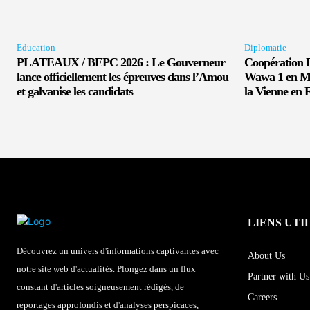
Education
Diplomatie
PLATEAUX / BEPC 2026 : Le Gouverneur
Coopération D
lance officiellement les épreuves dans l’Amou
Wawa 1 en Mi
et galvanise les candidats
la Vienne en 
LIENS UTI
Découvrez un univers d'informations captivantes avec
About Us
notre site web d'actualités. Plongez dans un flux
Partner with Us
constant d'articles soigneusement rédigés, de
Careers
reportages approfondis et d'analyses perspicaces,