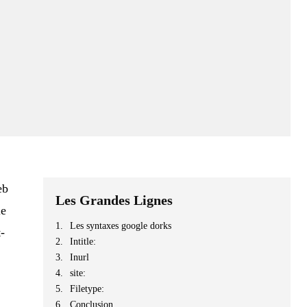
eb
Les Grandes Lignes
le
Les syntaxes google dorks
t-
Intitle:
Inurl
site:
Filetype:
Conclusion