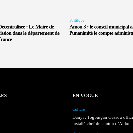
Politique
écentralisée : Le Maire de
Amou 3 : le conseil municipal a
ssion dans le département de
l’unanimité le compte administr
France
LES
EN VOGUE
Culture
Danyi : Togbuigan Gassou offic
installé chef de canton d’Ahlon