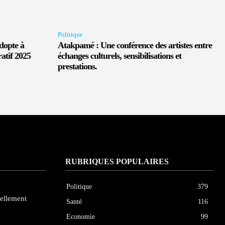
Politique
dopte à
Atakpamé : Une conférence des artistes entre
atif 2025
échanges culturels, sensibilisations et
prestations.
RUBRIQUES POPULAIRES
Politique
379
iellement
Santé
116
Economie
99