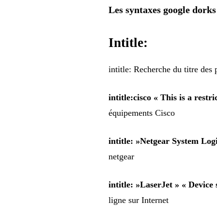
Les syntaxes google dorks
Intitle:
intitle: Recherche du titre des
intitle:cisco « This is a rest
équipements Cisco
intitle: »Netgear System Log
netgear
intitle: »LaserJet » « Devic
ligne sur Internet