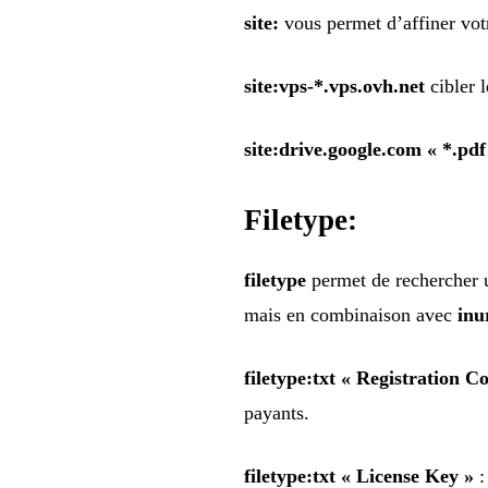
site:
vous permet d’affiner vot
site:vps-*.vps.ovh.net
cibler 
site:drive.google.com « *.pdf
Filetype:
filetype
permet de rechercher un
mais en combinaison avec
inu
filetype:txt « Registration C
payants.
filetype:txt « License Key »
: