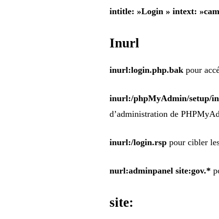
intitle: »Login » intext: »ca
Inurl
inurl:login.php.bak
pour accé
inurl:/phpMyAdmin/setup/
d’administration de PHPMyA
inurl:/login.rsp
pour cibler l
nurl:adminpanel site:gov.*
po
site: