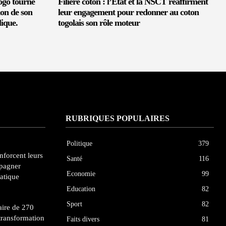
ogo tourne
Filière coton : l’État et la NSCT réaffirment
ion de son
leur engagement pour redonner au coton
ique.
togolais son rôle moteur
RUBRIQUES POPULAIRES
Politique
379
enforcent leurs
Santé
116
pagner
Economie
99
atique
Education
82
Sport
82
ire de 270
transformation
Faits divers
81