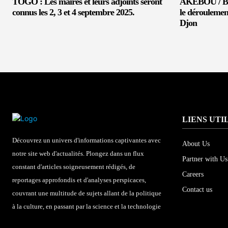
TOGO : Les maires et leurs adjoints seront
AKEBOU / BEP
connus les 2, 3 et 4 septembre 2025.
le déroulemen
Djon
LIENS UTI
Découvrez un univers d'informations captivantes avec
About Us
notre site web d'actualités. Plongez dans un flux
Partner with Us
constant d'articles soigneusement rédigés, de
Careers
reportages approfondis et d'analyses perspicaces,
Contact us
couvrant une multitude de sujets allant de la politique
à la culture, en passant par la science et la technologie