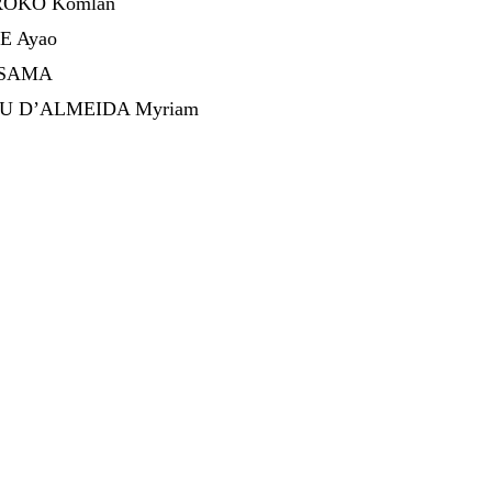
OROKO Komlan
KE Ayao
O SAMA
SSOU D’ALMEIDA Myriam