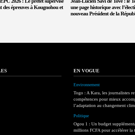
C 2026 : Le préfet supervise
Jean-Lucien Savi de Tové : le T
t des épreuves à Kougnohou et
une page historique avec l’élect
nouveau Président de la Républ
LES
EN VOGUE
Environnement
Togo : A Kara, les journalistes r
compétences pour mieux accom
l’adaptation au changement clim
Politique
Ogou 1 : Un budget supplémenta
millions FCFA pour accélérer la 