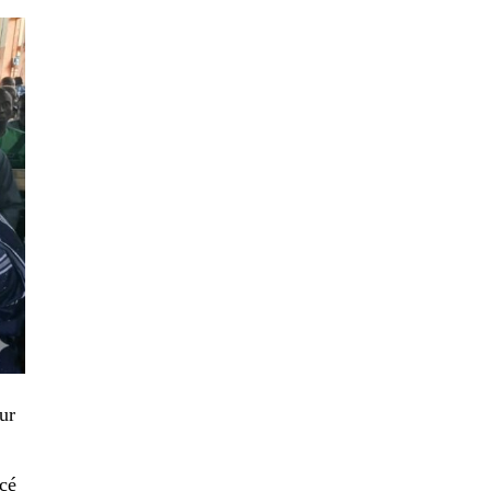
our
rcé