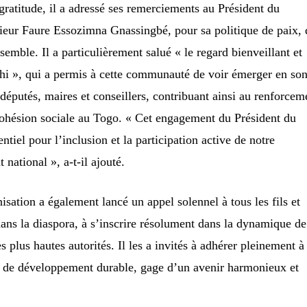
atitude, il a adressé ses remerciements au Président du
eur Faure Essozimna Gnassingbé, pour sa politique de paix, 
semble. Il a particulièrement salué « le regard bienveillant et
ahi », qui a permis à cette communauté de voir émerger en so
 députés, maires et conseillers, contribuant ainsi au renforcem
a cohésion sociale au Togo. « Cet engagement du Président du
ntiel pour l’inclusion et la participation active de notre
ational », a-t-il ajouté.
sation a également lancé un appel solennel à tous les fils et
dans la diaspora, à s’inscrire résolument dans la dynamique de
plus hautes autorités. Il les a invités à adhérer pleinement à
et de développement durable, gage d’un avenir harmonieux et