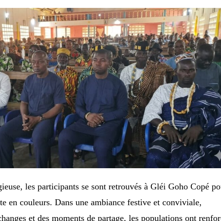
igieuse, les participants se sont retrouvés à Gléi Goho Copé p
te en couleurs. Dans une ambiance festive et conviviale,
changes et des moments de partage, les populations ont renfo