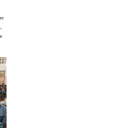
re
,
de