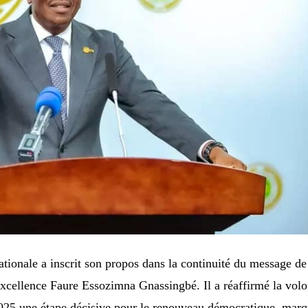
tionale a inscrit son propos dans la continuité du message de
xcellence Faure Essozimna Gnassingbé. Il a réaffirmé la volo
 2025 une étape décisive pour le renouveau démocratique, mar