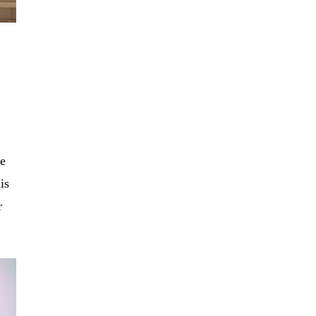
ée
is
r