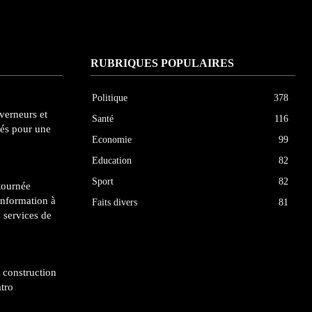
RUBRIQUES POPULAIRES
Politique
378
uverneurs et
Santé
116
tés pour une
Economie
99
Education
82
Sport
82
tournée
’information à
Faits divers
81
 services de
a construction
atro