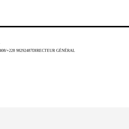
u
647408/+228 98292487DIRECTEUR GÉNÉRAL