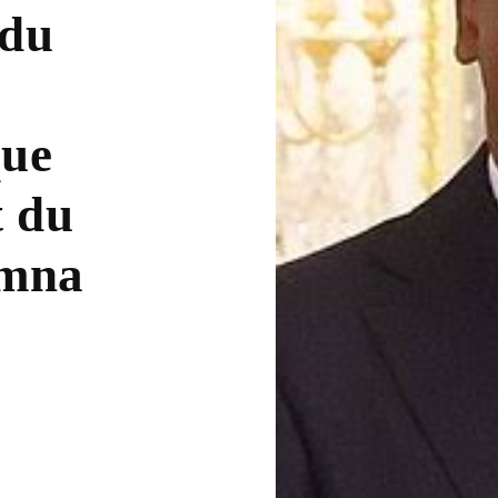
 du
que
t du
imna