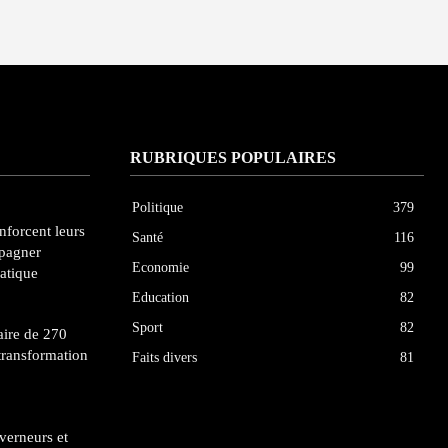
RUBRIQUES POPULAIRES
Politique
379
enforcent leurs
Santé
116
pagner
Economie
99
atique
Education
82
Sport
82
ire de 270
transformation
Faits divers
81
uverneurs et