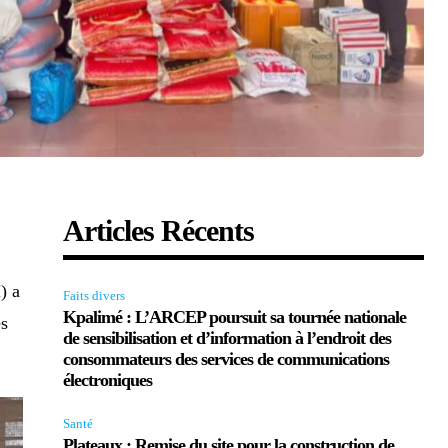
Articles Récents
) a
Faits divers
Kpalimé : L’ARCEP poursuit sa tournée nationale
ès
de sensibilisation et d’information à l’endroit des
consommateurs des services de communications
électroniques
Santé
Plateaux : Remise du site pour la construction de