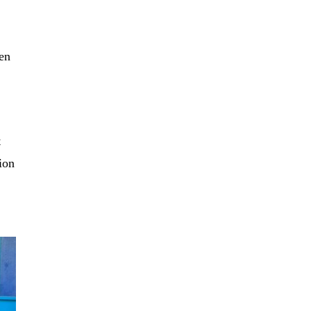
 en
t
ion