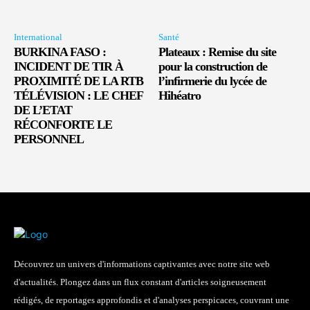
International
Santé
BURKINA FASO :
Plateaux : Remise du site
INCIDENT DE TIR À
pour la construction de
PROXIMITÉ DE LA RTB
l’infirmerie du lycée de
TÉLÉVISION : LE CHEF
Hihéatro
DE L’ETAT
RÉCONFORTE LE
PERSONNEL
Découvrez un univers d'informations captivantes avec notre site web
d'actualités. Plongez dans un flux constant d'articles soigneusement
rédigés, de reportages approfondis et d'analyses perspicaces, couvrant une