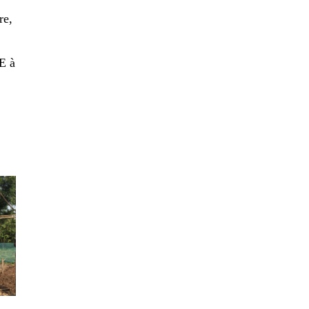
re,
E à