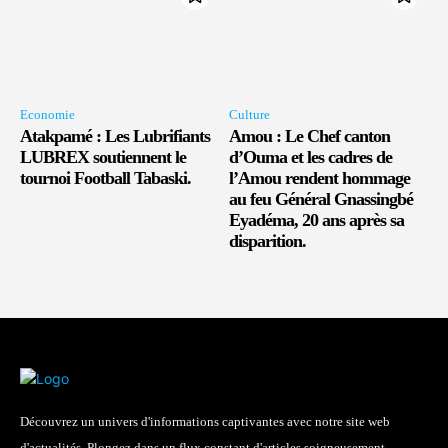
Economie
Culture
Atakpamé : Les Lubrifiants
Amou : Le Chef canton
LUBREX soutiennent le
d’Ouma et les cadres de
tournoi Football Tabaski.
l’Amou rendent hommage
au feu Général Gnassingbé
Eyadéma, 20 ans après sa
disparition.
Découvrez un univers d'informations captivantes avec notre site web
d'actualités. Plongez dans un flux constant d'articles soigneusement