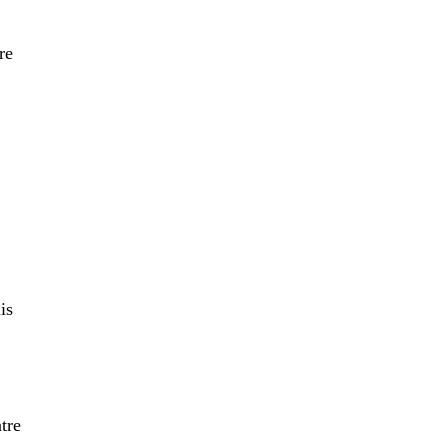
re
is
tre