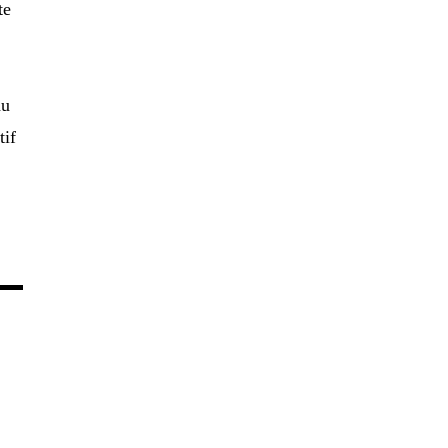
te
du
tif