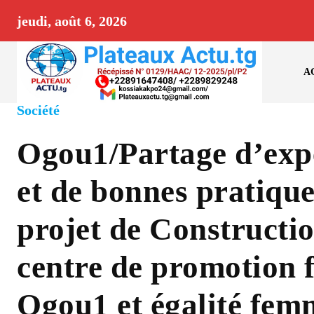
jeudi, août 6, 2026
A
Société
Ogou1/Partage d’exp
et de bonnes pratique
projet de Constructi
centre de promotion 
Ogou1 et égalité fem