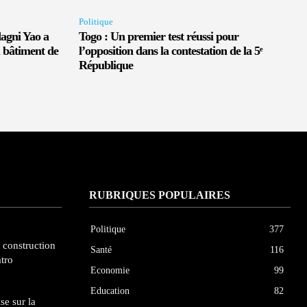
Politique
dagni Yao a
Togo : Un premier test réussi pour
 bâtiment de
l’opposition dans la contestation de la 5ᵉ
République
RUBRIQUES POPULAIRES
Politique
377
a construction
Santé
116
atro
Economie
99
Education
82
se sur la