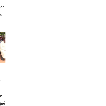
 de
es
e
ne
gné