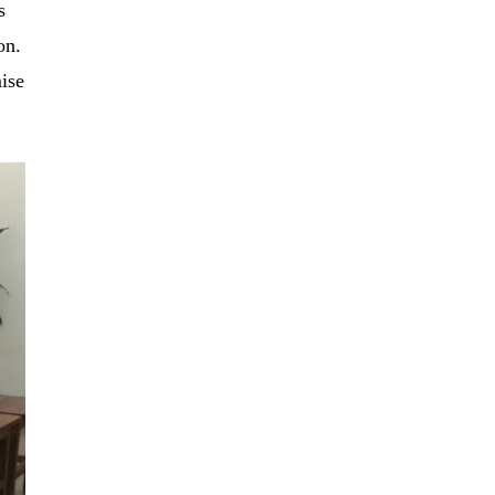
s
on.
mise