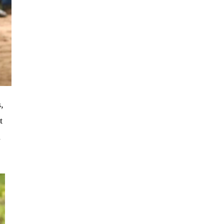
s,
t
a