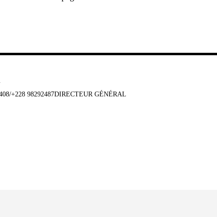
u
647408/+228 98292487DIRECTEUR GÉNÉRAL