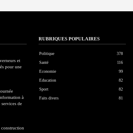
RUBRIQUES POPULAIRES
Politique
378
uverneurs et
Santé
116
tés pour une
Economie
99
Education
82
Sport
82
tournée
’information à
Faits divers
81
 services de
a construction