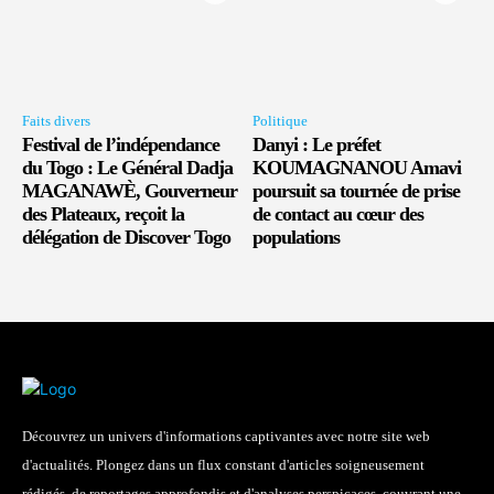
Faits divers
Politique
Festival de l’indépendance
Danyi : Le préfet
du Togo : Le Général Dadja
KOUMAGNANOU Amavi
MAGANAWÈ, Gouverneur
poursuit sa tournée de prise
des Plateaux, reçoit la
de contact au cœur des
délégation de Discover Togo
populations
Découvrez un univers d'informations captivantes avec notre site web
d'actualités. Plongez dans un flux constant d'articles soigneusement
rédigés, de reportages approfondis et d'analyses perspicaces, couvrant une