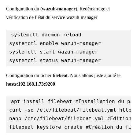
Configuration du (
wazuh-manager
). Redémarrage et
vérification de l’état du service wazuh-manager
systemctl daemon-reload

systemctl enable wazuh-manager

systemctl start wazuh-manager

systemctl status wazuh-manager
Configuration du ficher
filebeat
. Nous allons juste ajouté le
hosts:192.168.1.73:9200
apt install filebeat #Installation du paq
curl -so /etc/filebeat/filebeat.yml https:
nano /etc/filebeat/filebeat.yml #Edition d
filebeat keystore create #Création du fic