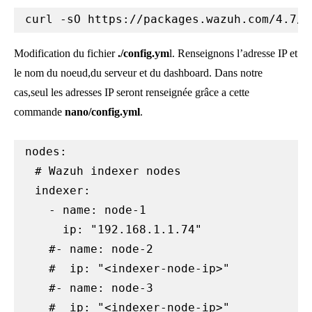
curl -sO https://packages.wazuh.com/4.7/w
Modification du fichier
./config.ym
l
. Renseignons l’adresse IP et
le nom du noeud,du serveur et du dashboard. Dans notre
cas,seul les adresses IP seront renseignée grâce a cette
commande
nano/config.yml
.
nodes:

  # Wazuh indexer nodes

  indexer:

    - name: node-1

      ip: "192.168.1.1.74"

    #- name: node-2

    #  ip: "<indexer-node-ip>"

    #- name: node-3

    #  ip: "<indexer-node-ip>"
