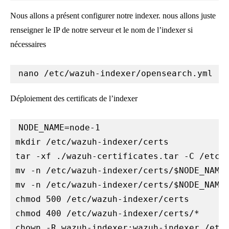
Nous allons a présent configurer notre indexer. nous allons juste
renseigner le IP de notre serveur et le nom de l’indexer si
nécessaires
nano /etc/wazuh-indexer/opensearch.yml
Déploiement des certificats de l’indexer
NODE_NAME=node-1

mkdir /etc/wazuh-indexer/certs

tar -xf ./wazuh-certificates.tar -C /etc/w
mv -n /etc/wazuh-indexer/certs/$NODE_NAME.
mv -n /etc/wazuh-indexer/certs/$NODE_NAME-
chmod 500 /etc/wazuh-indexer/certs

chmod 400 /etc/wazuh-indexer/certs/*

chown -R wazuh-indexer:wazuh-indexer /etc