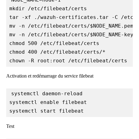
mkdir /etc/filebeat/certs

tar -xf ./wazuh-certificates.tar -C /etc/f
mv -n /etc/filebeat/certs/$NODE_NAME.pem /
mv -n /etc/filebeat/certs/$NODE_NAME-key.p
chmod 500 /etc/filebeat/certs

chmod 400 /etc/filebeat/certs/*

chown -R root:root /etc/filebeat/certs
Activation et redémarrage du service filebeat
systemctl daemon-reload

systemctl enable filebeat

Test