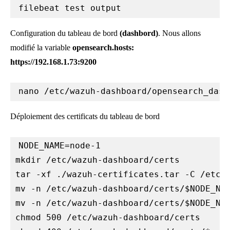
filebeat test output
Configuration du tableau de bord
(dashbord)
. Nous allons
modifié la variable
opensearch.hosts:
https://192.168.1.73:9200
nano /etc/wazuh-dashboard/opensearch_dash
Déploiement des certificats du tableau de bord
NODE_NAME=node-1

mkdir /etc/wazuh-dashboard/certs

tar -xf ./wazuh-certificates.tar -C /etc/w
mv -n /etc/wazuh-dashboard/certs/$NODE_NAM
mv -n /etc/wazuh-dashboard/certs/$NODE_NAM
chmod 500 /etc/wazuh-dashboard/certs
