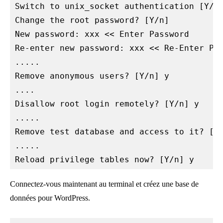
Switch to unix_socket authentication [Y/n]
Change the root password? [Y/n] 

New password: xxx << Enter Password

Re-enter new password: xxx << Re-Enter Pas
.....

Remove anonymous users? [Y/n] y

....

Disallow root login remotely? [Y/n] y

.....

Remove test database and access to it? [Y/
.....

Reload privilege tables now? [Y/n] y
Connectez-vous maintenant au terminal et créez une base de
données pour WordPress.