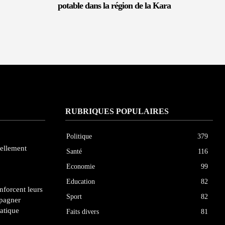
potable dans la région de la Kara
RUBRIQUES POPULAIRES
Politique
379
iellement
Santé
116
Economie
99
Education
82
enforcent leurs
Sport
82
pagner
atique
Faits divers
81