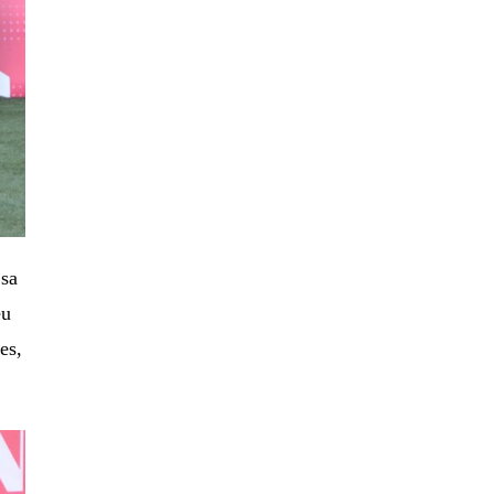
 sa
eu
es,