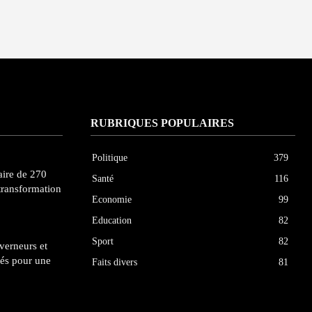
RUBRIQUES POPULAIRES
Politique
379
ire de 270
Santé
116
transformation
Economie
99
Education
82
Sport
82
uverneurs et
tés pour une
Faits divers
81