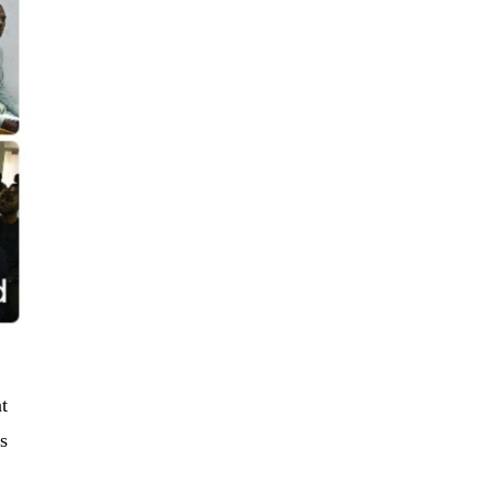
nt
es