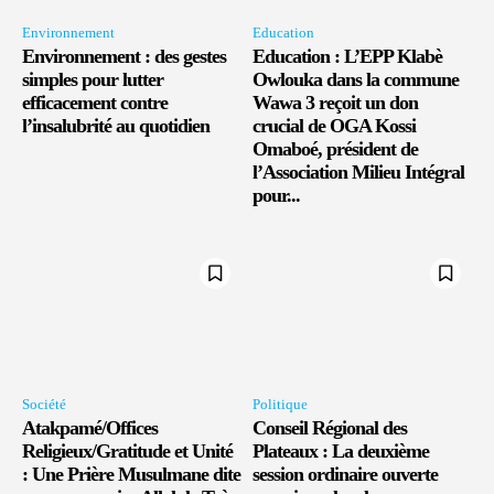
Environnement
Education
Environnement : des gestes
Education : L’EPP Klabè
simples pour lutter
Owlouka dans la commune
efficacement contre
Wawa 3 reçoit un don
l’insalubrité au quotidien
crucial de OGA Kossi
Omaboé, président de
l’Association Milieu Intégral
pour...
Société
Politique
Atakpamé/Offices
Conseil Régional des
Religieux/Gratitude et Unité
Plateaux : La deuxième
: Une Prière Musulmane dite
session ordinaire ouverte