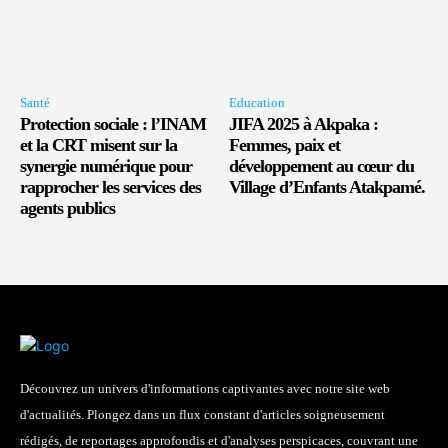
Santé
Education
Protection sociale : l’INAM
JIFA 2025 à Akpaka :
et la CRT misent sur la
Femmes, paix et
synergie numérique pour
développement au cœur du
rapprocher les services des
Village d’Enfants Atakpamé.
agents publics
Découvrez un univers d'informations captivantes avec notre site web
d'actualités. Plongez dans un flux constant d'articles soigneusement
rédigés, de reportages approfondis et d'analyses perspicaces, couvrant une