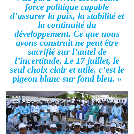
force politique capable
d’assurer la paix, la stabilité et
la continuité du
développement. Ce que nous
avons construit ne peut être
sacrifié sur l’autel de
l’incertitude. Le 17 juillet, le
seul choix clair et utile, c’est le
pigeon blanc sur fond bleu. »