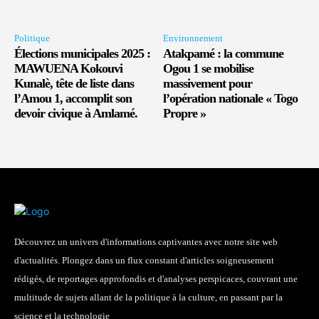
Politique
Environnement
Élections municipales 2025 :
Atakpamé : la commune
MAWUENA Kokouvi
Ogou 1 se mobilise
Kunalè, tête de liste dans
massivement pour
l’Amou 1, accomplit son
l’opération nationale « Togo
devoir civique à Amlamé.
Propre »
Découvrez un univers d'informations captivantes avec notre site web
d'actualités. Plongez dans un flux constant d'articles soigneusement
rédigés, de reportages approfondis et d'analyses perspicaces, couvrant une
multitude de sujets allant de la politique à la culture, en passant par la
science et la technologie